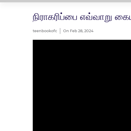
நிராகரிப்பை எவ்வாறு க
teenbookofc
On Feb 28, 2024