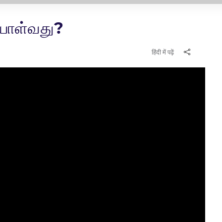
ையாள்வது?
हिंदी में पढ़ें