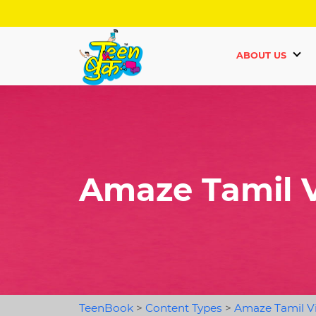
ABOUT US
Amaze Tamil V
TeenBook
>
Content Types
>
Amaze Tamil V