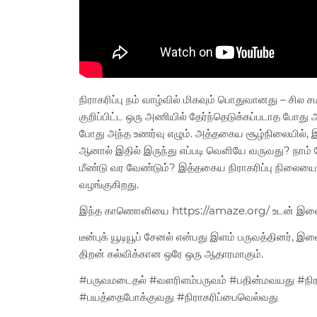
நிராகரிப்பு நம் வாழ்வில் மிகவும் பொதுவானது – சில சம
குறிப்பிட்ட ஒரு அணியில் தேர்ந்தெடுக்கப்படாத போது
போது அந்த உணர்வு எழும். அத்தகைய சூழ்நிலையில், 
ஆனால் இதில் இருந்து எப்படி வெளியே வருவது? நாம் தே
மீண்டு வர வேண்டும்? இத்தகைய நிராகரிப்பு நிலைய
வழங்குகிறது.
இந்த காணொளியை https://amaze.org/ உடன் இணைந்
டீன்புக் யூடியூப் சேனல் என்பது இளம் பருவத்தினர், 
திறன் கல்விக்கான ஒரே ஒரு ஆதாரமாகும்.
#பருவமடைதல் #வளரிளம்பருவம் #பதின்மவயது #நிர
#பயத்தைபோக்குவது #நிராகரிப்பைவெல்வது