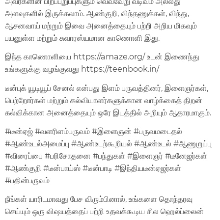
அவர்களின் பிறப்புறுப்புகளும் வெவ்வேறு வடிவம் அல்லது
அளவுகளில் இருக்கலாம். ஆண்குறி, விந்தணுக்கள், விந்து,
ஆசனவாய் மற்றும் இவை அனைத்தையும் பற்றி அறிய மிகவும்
பயனுள்ள மற்றும் சுவாரஸ்யமான காணொளி இது.
இந்த காணொளியை https://amaze.org/ உடன் இணைந்து
உங்களுக்கு வழங்குவது https://teenbook.in/
டீன்புக் யூடியூப் சேனல் என்பது இளம் பருவத்தினர், இளைஞர்கள்,
பெற்றோர்கள் மற்றும் கல்வியாளர்களுக்கான வாழ்க்கைத் திறன்
கல்விக்கான அனைத்தையும் ஒரே இடத்தில் அறியும் ஆதாரமாகும்.
#டீன்ஏஜ் #வளரிளம்பருவம் #இளைஞன் #பருவமடைதல்
#ஆண்உடல்அமைப்பு #ஆண்உடற்கூறியல் #ஆண்உடல் #ஆணுறுப்பு
#விரைப்பை #பரிசோதனை #பந்துகள் #இளைஞர் #டீனேஜர்கள்
#ஆண்குறி #டீன்பாய்ஸ் #டீன்பாடி #இந்தியடீன்ஏஜர்கள்
#பதின்பருவம்
நீங்கள் யாரிடமாவது பேச விரும்பினால், உங்களை தொந்தரவு
செய்யும் ஒரு விஷயத்தைப் பற்றி உதவக்கூடிய சில ஹெல்ப்லைன்