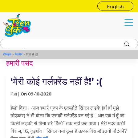
English
दिशा से पूछें
कोई भी सवाल, दिशा है ना!
टीनबुक
>
मैगज़ीन
>
दिशा से पूछें
हमारी पसंद
‘मेरी कोई गर्लफ़्रेंड नहीं है!’ :(
दिशा | On 09-10-2020
हैलो दिशा। आज हमारे ग्रुप के एकलौते सिंगल लड़के (हाँ हाँ मुझे
छोड़कर) ने भी बोला कि उसकी गर्लफ़्रेंड बन गई है। और एक मैं हूँ जो
किसी लड़की से बिना डरे “हैलो” तक नहीं कह पाता। मेरी मदद करो!
विराज, 16, गुड़गाँव। सिंगल नया कूल है ऊफ्फ विराज! इतनी नौटंकी?