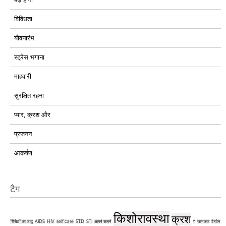
विविधता
यौवनारंभ
स्ट्रेस भगाना
माहवारी
सुरक्षित रहना
प्यार, क्रश और
प्रजनन
आकर्षण
टैग
किशोरावस्था
क्रश
"रीसेट" का जादू
AIDS
HIV
self care
STD
STI
आमने सामने
गे
जानकार
टैम्पोन