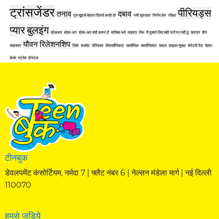
ट्रांसजेंडर
पीरियड्स
तनाव
दबाव
तुम मुझसे बेहतर डिजर्व करते हो
नयी शुरुआत
निर्णय लेन
परीक्षा
प्यार
बुलइंग
ब्रेअकप
ब्रेक-अप
ब्रेक-अप क्यों करना है
मासिक धर्म
माहवार
मिथ
मैं तुम्हारे लिए सही पार्टनर नहीं हूं
यादगार
यौन
यौवन
रिलेशनशिप
संक्रमण
रिश्ते
रूममेट
लेस्बियन
विषमलैंगिकता
समलैंगिक
समलैंगिकता
सवाल
साइबर सुरक्षा
सेनेटरी पैड
सेल्फ-
केयर
स्ट्रेस
होस्टल
टीनबुक
डेवलपमेंट कंसोर्टियम, नर्मदा 7 | फ्लैट नंबर 6 | नेल्सन मंडेला मार्ग | नई दिल्ली
110070
हमसे जुड़िये