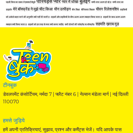
पीरियड्स
प्यार
बुलइंग
प्यार में धोखा
पहली किस का दबाव #एक्सपर्टसेपूछें
मम्मी-पापा अलग हो रहे ह
मम्मी-पापा का
मेरे बॉयफ्रेंड ने मुझे चीट किआ
यौन उत्पीड़न
यौवन
रिलेशनशिप
डाइवोर
यौन शिक्षा
यौनिकता शिक्षक
लड़कियों
को अकेले बाहर जाने की अनुमति क्यों नहीं दी जाती ह
लड़कों और लड़कियों के बीच अलग-अलग व्यवहार किया जाता ह
लड़कों के साथ अलग-अलग
सहमति
ख़राब मूड
व्यवहार क्यों किया जाता ह
लड़कों को हर तरह से मजा क्यों करना चाहिए
सभी दोस्तों की गर्लफ्रेंड या बॉयफ्रेंड
टीनबुक
डेवलपमेंट कंसोर्टियम, नर्मदा 7 | फ्लैट नंबर 6 | नेल्सन मंडेला मार्ग | नई दिल्ली
110070
हमसे जुड़िये
हमें अपनी प्रतिक्रियाएं, सुझाव, प्रश्न और कमैंट्स भेजें। यदि आपके पास