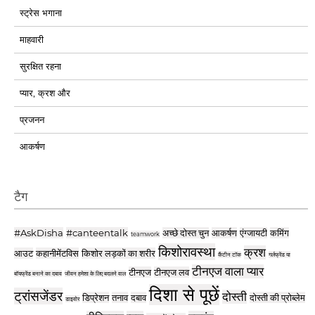
स्ट्रेस भगाना
माहवारी
सुरक्षित रहना
प्यार, क्रश और
प्रजनन
आकर्षण
टैग
#AskDisha
#canteentalk
अच्छे दोस्त चुन
आकर्षण
एंग्जायटी
कमिंग
teamwork
किशोरावस्था
क्रश
आउट
कहानीमेंटविस
किशोर लड़कों का शरीर
कैंटीन टॉक
गर्लफ्रेंड या
टीनएज वाला प्यार
टीनएज
टीनएज लव
बॉयफ्रेंड बनाने का दबाव
जीवन हमेशा के लिए बदलने वाल
दिशा से पूछें
ट्रांसजेंडर
दोस्ती
डिप्रेशन
तनाव
दबाव
दोस्ती की प्रोब्लेम
डाइवोर