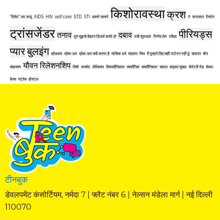
किशोरावस्था
क्रश
"रीसेट" का जादू
AIDS
HIV
self care
STD
STI
आमने सामने
गे
जानकार
टैम्पोन
ट्रांसजेंडर
पीरियड्स
तनाव
दबाव
तुम मुझसे बेहतर डिजर्व करते हो
नयी शुरुआत
निर्णय लेन
परीक्षा
प्यार
बुलइंग
ब्रेअकप
ब्रेक-अप
ब्रेक-अप क्यों करना है
मासिक धर्म
माहवार
मिथ
मैं तुम्हारे लिए सही पार्टनर नहीं हूं
यादगार
यौन
यौवन
रिलेशनशिप
संक्रमण
रिश्ते
रूममेट
लेस्बियन
विषमलैंगिकता
समलैंगिक
समलैंगिकता
सवाल
साइबर सुरक्षा
सेनेटरी पैड
सेल्फ-
केयर
स्ट्रेस
होस्टल
टीनबुक
डेवलपमेंट कंसोर्टियम, नर्मदा 7 | फ्लैट नंबर 6 | नेल्सन मंडेला मार्ग | नई दिल्ली
110070