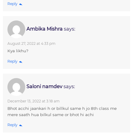
Reply
Ambika Mishra
says:
August 27, 2022 at 4:33 pm
Kya likhu?
Reply
Saloni namdev
says:
December 13, 2022 at 3:18 am
Bhot acchi jaankari h or billkul same h jo 8th class me
mere saath hua bilkul same or bhot hi achi
Reply