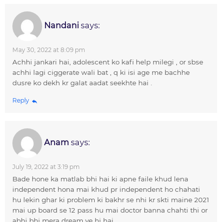
Nandani
says:
May 30, 2022 at 8:09 pm
Achhi jankari hai, adolescent ko kafi help milegi , or sbse
achhi lagi ciggerate wali bat , q ki isi age me bachhe
dusre ko dekh kr galat aadat seekhte hai .
Reply
Anam
says:
July 19, 2022 at 3:19 pm
Bade hone ka matlab bhi hai ki apne faile khud lena
independent hona mai khud pr independent ho chahati
hu lekin ghar ki problem ki bakhr se nhi kr skti maine 2021
mai up board se 12 pass hu mai doctor banna chahti thi or
abhi bhi mera dream ye hi hai