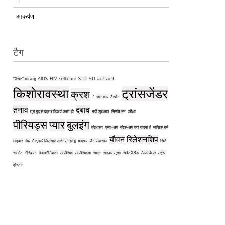
आकर्षण
टैग
"रीसेट" का जादू
AIDS
HIV
self care
STD
STI
आमने सामने
किशोरावस्था
ट्रांसजेंडर
क्रश
गे
जानकार
टैम्पोन
तनाव
दबाव
तुम मुझसे बेहतर डिजर्व करते हो
नयी शुरुआत
निर्णय लेन
परीक्षा
पीरियड्स
प्यार
बुलइंग
ब्रेअकप
ब्रेक-अप
ब्रेक-अप क्यों करना है
मासिक धर्म
यौवन
रिलेशनशिप
माहवार
मिथ
मैं तुम्हारे लिए सही पार्टनर नहीं हूं
यादगार
यौन संक्रमण
रिश्ते
रूममेट
लेस्बियन
विषमलैंगिकता
समलैंगिक
समलैंगिकता
सवाल
साइबर सुरक्षा
सेनेटरी पैड
सेल्फ-केयर
स्ट्रेस
होस्टल