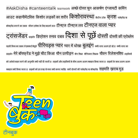
#AskDisha
#canteentalk
अच्छे दोस्त चुन
आकर्षण
एंग्जायटी
कमिंग
teamwork
किशोरावस्था
क्रश
आउट
कहानीमेंटविस
किशोर लड़कों का शरीर
कैंटीन टॉक
गर्लफ्रेंड या
टीनएज वाला प्यार
टीनएज
टीनएज लव
बॉयफ्रेंड बनाने का दबाव
जीवन हमेशा के लिए बदलने वाल
दिशा से पूछें
ट्रांसजेंडर
दोस्ती
डिप्रेशन
तनाव
दबाव
दोस्ती की प्रोब्लेम
डाइवोर
पीरियड्स
प्यार
बुलइंग
प्यार में धोखा
पहली किस का दबाव #एक्सपर्टसेपूछें
मम्मी-पापा अलग हो रहे ह
मम्मी-पापा का
मेरे बॉयफ्रेंड ने मुझे चीट किआ
यौन उत्पीड़न
यौवन
रिलेशनशिप
डाइवोर
यौन शिक्षा
यौनिकता शिक्षक
लड़कियों
को अकेले बाहर जाने की अनुमति क्यों नहीं दी जाती ह
लड़कों और लड़कियों के बीच अलग-अलग व्यवहार किया जाता ह
लड़कों के साथ अलग-अलग
सहमति
ख़राब मूड
व्यवहार क्यों किया जाता ह
लड़कों को हर तरह से मजा क्यों करना चाहिए
सभी दोस्तों की गर्लफ्रेंड या बॉयफ्रेंड
टीनबुक