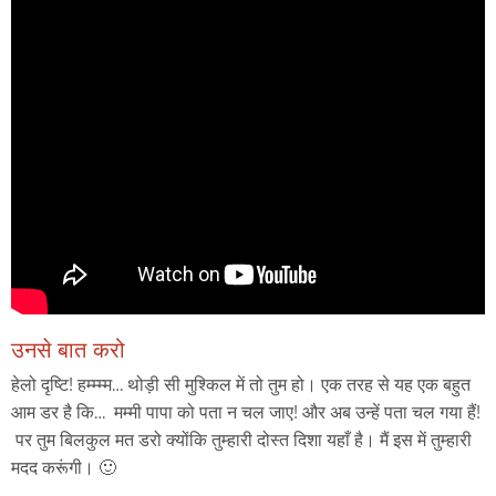
उनसे बात करो
हेलो
दृष्टि
! हम्म्म्म…
थोड़ी
सी
मुश्किल
में
तो
तुम
हो।
एक
तरह
से
यह
एक बहुत
आम
डर
है कि
…
मम्मी पापा को पता न चल जाए! और अब उन्हें पता चल गया हैं!
पर
तुम
बिलकुल
मत
डरो
क्योंकि
तुम्हारी
दोस्त
दिशा
यहाँ
है।
मैं इस में तुम्हारी
मदद करूंगी।
🙂