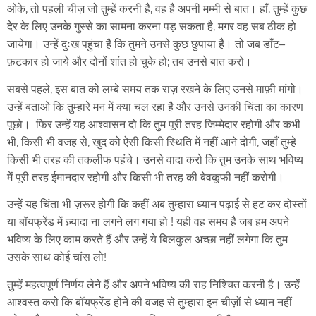
ओके
,
तो
पहली
चीज़
जो
तुम्हें
करनी
है
,
वह
है
अपनी
मम्मी से
बात।
हाँ
,
तुम्हें
कुछ
देर
के
लिए
उनके
गुस्से
का
सामना
करना
पड़
सकता
है
,
मगर
वह
सब
ठीक
हो
जायेगा।
उन्हें
दुःख
पहुंचा
है
कि
तुमने
उनसे
कुछ
छुपाया
है।
तो
जब
डाँट
–
फ़टकार
हो जाये और दोनों
शांत
हो
चुके
हो
;
तब उनसे
बात
करो।
सबसे
पहले
,
इस बात को लम्बे
समय
तक
राज़
रखने
के
लिए
उनसे
माफ़ी
मांगो।
उन्हें
बताओ
कि
तुम्हारे
मन
में
क्या
चल
रहा
है
और
उनसे
उनकी
चिंता
का
कारण
पूछो। फिर उन्हें
यह
आश्वासन
दो
कि
तुम
पूरी
तरह
जिम्मेदार
रहोगी
और
कभी
भी
,
किसी
भी
वजह
से
,
खुद
को
ऐसी
किसी
स्थिति
में
नहीं
आने
दोगी,
जहाँ
तुम्हे
किसी
भी
तरह
की
तकलीफ
पहंचे।
उनसे
वादा
करो
कि
तुम
उनके
साथ
भविष्य
में
पूरी
तरह
ईमानदार
रहोगी
और
किसी
भी
तरह
की
बेवकूफी
नहीं
करोगी।
उन्हें
यह
चिंता
भी
ज़रूर
होगी
कि
कहीं
अब
तुम्हारा
ध्यान
पढ़ाई
से
हट
कर
दोस्तों
या
बॉयफ्रेंड
में
ज़्यादा
ना
लगने
लग
गया
हो
!
यही
वह
समय
है
जब
हम अपने
भविष्य
के
लिए
काम
करते
हैं और उन्हें ये बिलकुल अच्छा नहीं लगेगा कि तुम
उसके साथ कोई चांस लो
!
तुम्हें
महत्वपूर्ण
निर्णय
लेने
हैं
और
अपने
भविष्य
की
राह
निश्चित
करनी
है।
उन्हें
आश्वस्त
करो
कि
बॉयफ्रेंड
होने
की
वजह
से
तुम्हारा
इन चीज़ों से
ध्यान
नहीं