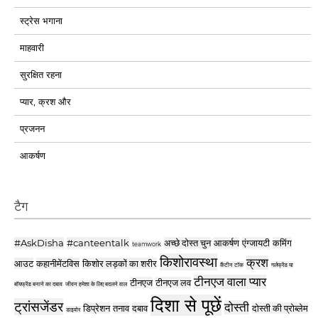
स्ट्रेस भगाना
माहवारी
सुरक्षित रहना
प्यार, क्रश और
प्रजनन
आकर्षण
टैग
#AskDisha
#canteentalk
अच्छे दोस्त चुन
आकर्षण
एंग्जायटी
कमिंग
teamwork
किशोरावस्था
क्रश
आउट
कहानीमेंटविस
किशोर लड़कों का शरीर
कैंटीन टॉक
गर्लफ्रेंड या
टीनएज वाला प्यार
टीनएज
टीनएज लव
बॉयफ्रेंड बनाने का दबाव
जीवन हमेशा के लिए बदलने वाल
दिशा से पूछें
ट्रांसजेंडर
दोस्ती
डिप्रेशन
तनाव
दबाव
दोस्ती की प्रोब्लेम
डाइवोर