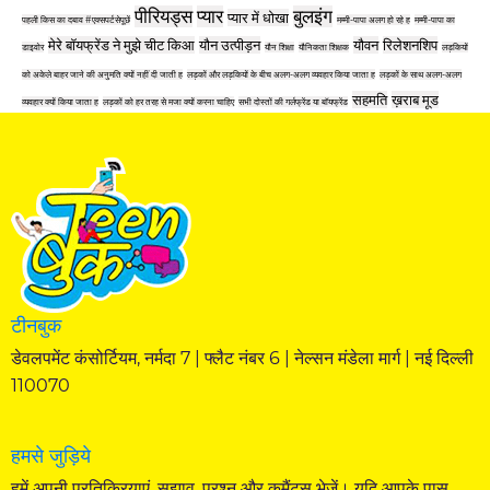
पीरियड्स
प्यार
बुलइंग
प्यार में धोखा
पहली किस का दबाव #एक्सपर्टसेपूछें
मम्मी-पापा अलग हो रहे ह
मम्मी-पापा का
मेरे बॉयफ्रेंड ने मुझे चीट किआ
यौन उत्पीड़न
यौवन
रिलेशनशिप
डाइवोर
यौन शिक्षा
यौनिकता शिक्षक
लड़कियों
को अकेले बाहर जाने की अनुमति क्यों नहीं दी जाती ह
लड़कों और लड़कियों के बीच अलग-अलग व्यवहार किया जाता ह
लड़कों के साथ अलग-अलग
सहमति
ख़राब मूड
व्यवहार क्यों किया जाता ह
लड़कों को हर तरह से मजा क्यों करना चाहिए
सभी दोस्तों की गर्लफ्रेंड या बॉयफ्रेंड
टीनबुक
डेवलपमेंट कंसोर्टियम, नर्मदा 7 | फ्लैट नंबर 6 | नेल्सन मंडेला मार्ग | नई दिल्ली
110070
हमसे जुड़िये
हमें अपनी प्रतिक्रियाएं, सुझाव, प्रश्न और कमैंट्स भेजें। यदि आपके पास