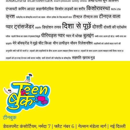
#AskDisha
#canteentalk
अच्छे दोस्त चुन
आकर्षण
exam pressure
safety
stress
किशोरावस्था
एंग्जायटी
कमिंग आउट
कहानीमेंटविस
किशोर लड़कों का शरीर
कैंटीन टॉक
क्रश
टीनएज वाला
टीनएज
टीनएज लव
गर्लफ्रेंड या बॉयफ्रेंड बनाने का दबाव
जीवन हमेशा के लिए बदलने वाल
दिशा से पूछें
ट्रांसजेंडर
प्यार
दोस्ती
डिप्रेशन
तनाव
दोस्ती की प्रोब्लेम
डाइवोर
पीरियड्स
प्यार
बुलइंग
प्यार में धोखा
परीक
पहली किस का दबाव #एक्सपर्टसेपूछें
मम्मी-पापा अलग हो रहे ह
मम्मी-पापा का
मेरे बॉयफ्रेंड ने मुझे चीट किआ
यौन उत्पीड़न
यौवन
रिलेशनशिप
डाइवोर
लड़कियों को अकेले बाहर जाने की
अनुमति क्यों नहीं दी जाती ह
लड़कों और लड़कियों के बीच अलग-अलग व्यवहार किया जाता ह
लड़कों के साथ अलग-अलग व्यवहार क्यों किया जाता ह
सहमति
ख़राब मूड
लड़कों को हर तरह से मजा क्यों करना चाहिए
सभी दोस्तों की गर्लफ्रेंड या बॉयफ्रेंड
टीनबुक
डेवलपमेंट कंसोर्टियम, नर्मदा 7 | फ्लैट नंबर 6 | नेल्सन मंडेला मार्ग | नई दिल्ली