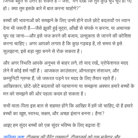
जिनके बहुत से उत्तर हो सकते हैं – जैसे, “मैंने देखा कि तुम कुछ चुप चुप हो गए
हो। क्या तुम इसके बारे में बात करना चाहोगे?”
बच्चों की भावनाओं को समझने के लिए उनमे होने वाले छोटे बदलावों पर ध्यान
देना भी जरूरी है—जैसे झुकी हुई मुद्रा, आँखों से संपर्क न करना, या अचानक
चुप रह जाना—और इसे जज करने की बजाय, उत्सुकता से जानने की कोशिश
करना चाहिए। अगर आपको लगता है कि कुछ गड़बड़ है, तो समय से इसे
सुलझाना, इसे बड़ा मुद्दा बनने से रोक सकता है।
और अगर स्थिति आपके अनुभव से बाहर लगे, तो याद रखें,, प्रोफेशनल मदद
लेने में कोई शर्म नहीं है। आजकल काउंसलर, ऑनलाइन संसाधन, और
कम्युनिटी ग्रुप्स हैं, जो जरूरत पड़ने पर मदद के लिए तैयार रहते हैं।
आखिरकार, छोटे-छोटे बदलावों को पहचानना या समझना अक्सर हमारे बच्चों के
मन को समझने की ओर पहला कदम हो सकता है।
सभी माता-पिता इस बात से सहमत होंगे कि आखिर में हमें जो चाहिए, वो है हमारे
बच्चों का खुश, स्वस्थ, सक्षम, और अच्छा इंसान बनना। हैना?
आइए हम सुंदर बच्चों को एक सुंदर भविष्य के लिए बढ़ावा दें!
कनिका कुश
, टीनबुक की पैरेंट एक्सपर्ट, टीनएजर्स को एक मजेदार और