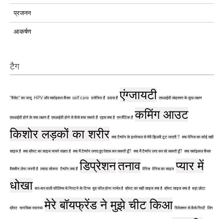
प्रजनन
आकर्षण
टैग
एंग्जायटी
"रीसेट" का जादू
HPV और सर्वाइकल कैंसर
self care
उत्तेजित हैं
उदास हैं
एचआईवी संक्रमण के कुछ लक्षण
कमिंग आउट
एचआईवी होने के क्या लक्षण हैं
एचआईवी होने से कैसे बचा सकते हैं
एड्स क्या है
एनर्जेटिक हैं
किशोर लड़कों का शरीर
क्या टैम्पॉन के इस्तेमाल से मेरी झिल्ली टूट जाएगी ?
क्या पेनिस का कोई सही
साइज है
क्या ब्रैस्ट का साइज मायने रखता है
क्या मैं टैम्पॉन लगाए हुए पेशाब कर सकती हूँ?
क्या मैं टैम्पॉन लगा कर सो सकती हूँ?
क्या सर्वाइकल कैंसर
डिप्रेशन
तनाव
प्यार में
वैक्सीन लेना जरुरी है
ज़्यादा सोचना
टैम्पॉन क्या हैं
पेनिस
पेनिस का साइज
धोखा
बार-बार वाली फीलिंग्स से निपटने के टिप्स
बुरा फील होना नार्मल है
ब्रैस्ट का सही साइज क्या है
ब्रैस्ट साइज क्या है
बड़ा छोटा
मेरे बॉयफ्रेंड ने मुझे चीट किआ
ब्रैस्ट
मानसिक स्वास्थ्य
रिजेक्शन से कैसे निपटें
लिंग