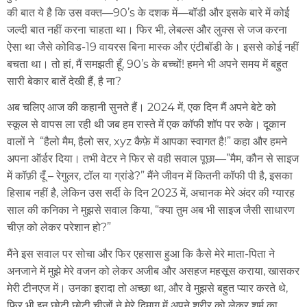
की बात ये है कि उस वक्त—90’s के दशक में—बॉडी और इसके बारे में कोई
जल्दी बात नहीं करना चाहता था। फिर भी, लेबल्स और लुक्स से जज करना
ऐसा था जैसे कोविड-19 वायरस बिना मास्क और एंटीबॉडी के। इससे कोई नहीं
बचता था। तो हां, मैं समझती हूँ, 90’s के बच्चों! हमने भी अपने समय में बहुत
सारी बेकार बातें देखी हैं, है ना?
अब चलिए आज की कहानी सुनते हैं। 2024 में, एक दिन मैं अपने बेटे को
स्कूल से वापस ला रही थी जब हम रास्ते में एक कॉफी शॉप पर रुके। दूकान
वालों ने “हैलो मैम, हैलो सर, xyz कैफ़े में आपका स्वागत है!” कहा और हमने
अपना ऑर्डर दिया। तभी वेटर ने फिर से वही सवाल पूछा—”मैम, कौन से साइज
में कॉफ़ी दूँ – रेगुलर, टॉल या ग्रांडे?” मैंने जीवन में कितनी कॉफी पी है, इसका
हिसाब नहीं है, लेकिन उस सर्दी के दिन 2023 में, अचानक मेरे अंदर की ग्यारह
साल की कनिका ने मुझसे सवाल किया, “क्या तुम अब भी साइज जैसी साधारण
चीज़ को लेकर परेशान हो?”
मैंने इस सवाल पर सोचा और फिर एहसास हुआ कि कैसे मेरे माता-पिता ने
अनजाने में मुझे मेरे वजन को लेकर अजीब और असहज महसूस कराया, खासकर
मेरी टीनएज में। उनका इरादा तो अच्छा था, और वे मुझसे बहुत प्यार करते थे,
फिर भी इन छोटी छोटी चीज़ों ने मेरे दिमाग में अपने शरीर को लेकर शर्म का