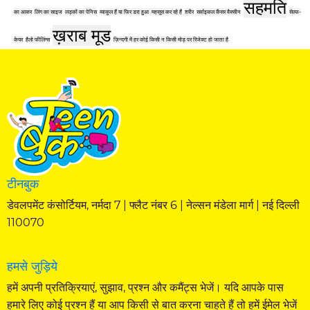
सहमति
का आकर
लिंग का साइज
लड़कों का पेनिस
व्याकुल हैं या फिर डरा हुआ महसूस कर रहे हैं
शरीर
सर्वाइकल कैंसर वैक्सीन
सेल्फ-
ख़राब मूड
केयर
हैलो फीलिंग्स
ज़िन्दगी में हर कोई किसी न किसी मोड़ पर रिजेक्ट हो जाता है
टीनबुक
डेवलपमेंट कंसोर्टियम, नर्मदा 7 | फ्लैट नंबर 6 | नेल्सन मंडेला मार्ग | नई दिल्ली
110070
हमसे जुड़िये
हमें अपनी प्रतिक्रियाएं, सुझाव, प्रश्न और कमैंट्स भेजें। यदि आपके पास
हमारे लिए कोई प्रश्न हैं या आप किसी से बात करना चाहते हैं तो हमें ईमेल भेजें