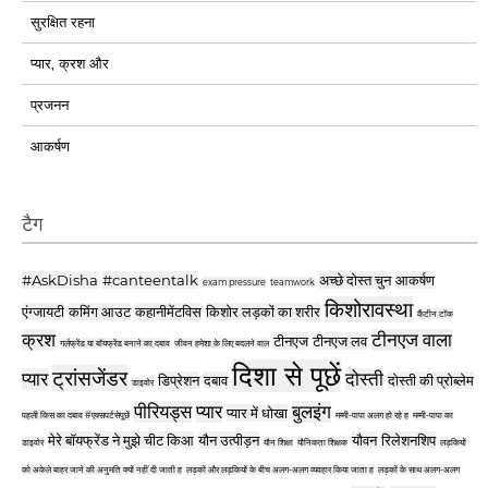
सुरक्षित रहना
प्यार, क्रश और
प्रजनन
आकर्षण
टैग
#AskDisha
#canteentalk
अच्छे दोस्त चुन
आकर्षण
exam pressure
teamwork
किशोरावस्था
एंग्जायटी
कमिंग आउट
कहानीमेंटविस
किशोर लड़कों का शरीर
कैंटीन टॉक
क्रश
टीनएज वाला
टीनएज
टीनएज लव
गर्लफ्रेंड या बॉयफ्रेंड बनाने का दबाव
जीवन हमेशा के लिए बदलने वाल
दिशा से पूछें
ट्रांसजेंडर
प्यार
दोस्ती
डिप्रेशन
दबाव
दोस्ती की प्रोब्लेम
डाइवोर
पीरियड्स
प्यार
बुलइंग
प्यार में धोखा
पहली किस का दबाव #एक्सपर्टसेपूछें
मम्मी-पापा अलग हो रहे ह
मम्मी-पापा का
मेरे बॉयफ्रेंड ने मुझे चीट किआ
यौन उत्पीड़न
यौवन
रिलेशनशिप
डाइवोर
यौन शिक्षा
यौनिकता शिक्षक
लड़कियों
को अकेले बाहर जाने की अनुमति क्यों नहीं दी जाती ह
लड़कों और लड़कियों के बीच अलग-अलग व्यवहार किया जाता ह
लड़कों के साथ अलग-अलग