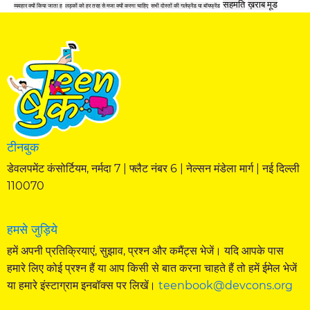
सहमति
ख़राब मूड
व्यवहार क्यों किया जाता ह
लड़कों को हर तरह से मजा क्यों करना चाहिए
सभी दोस्तों की गर्लफ्रेंड या बॉयफ्रेंड
टीनबुक
डेवलपमेंट कंसोर्टियम, नर्मदा 7 | फ्लैट नंबर 6 | नेल्सन मंडेला मार्ग | नई दिल्ली
110070
हमसे जुड़िये
हमें अपनी प्रतिक्रियाएं, सुझाव, प्रश्न और कमैंट्स भेजें। यदि आपके पास
हमारे लिए कोई प्रश्न हैं या आप किसी से बात करना चाहते हैं तो हमें ईमेल भेजें
या हमारे इंस्टाग्राम इनबॉक्स पर लिखें।
teenbook@devcons.org