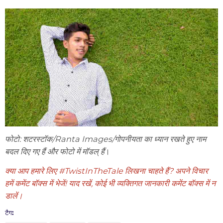
फोटो: शटरस्टॉक/Ranta Images/गोपनीयता का ध्यान रखते हुए नाम
बदल दिए गए हैं और फोटो में मॉडल् हैं
।
क्या आप हमारे लिए #TwistInTheTale लिखना चाहते हैं? अपने विचार
हमें कमेंट बॉक्स में भेजें! याद रखें, कोई भी व्यक्तिगत जानकारी कमेंट बॉक्स में न
डालें।
टैग: