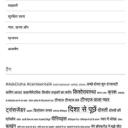
माहवारी
सुरक्षित रहना
प्यार, क्रश और
प्रजनन
आकर्षण
टैग
#AskDisha
#canteentalk
अच्छे दोस्त चुन
एंग्जायटी
exam pressure
safety
stress
किशोरावस्था
क्रश
कमिंग आउट
कहानीमेंटविस
किशोर लड़कों का शरीर
कैंटीन टॉक
गर्लफ्रेंड
टीनएज वाला प्यार
टीनएज
टीनएज लव
या बॉयफ्रेंड बनाने का दबाव
जीवन हमेशा के लिए बदलने वाल
दिशा से पूछें
ट्रांसजेंडर
दोस्ती
डिप्रेशन
तनाव
दोस्ती की
डाइवोर
दर्दनाक पीरियड्स
पीरियड्स
प्रोब्लेम
प्यार में धोखा
परीक
पहली किस का दबाव #एक्सपर्टसेपूछें
पीरियड्स में दर
पीरियड्स में दर्द के कारण
प्रेशर
बुलइंग
मेरे बॉयफ्रेंड ने मुझे चीट
मम्मी-पापा अलग हो रहे ह
मम्मी-पापा का डाइवोर
माहवारी में दर
माहवारी में दर्द के घरेलु उपचार