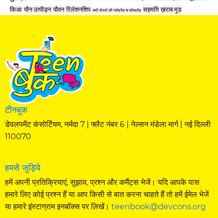
किआ
यौन उत्पीड़न
यौवन
रिलेशनशिप
सहमति
ख़राब मूड
सभी दोस्तों की गर्लफ्रेंड या बॉयफ्रेंड
टीनबुक
डेवलपमेंट कंसोर्टियम, नर्मदा 7 | फ्लैट नंबर 6 | नेल्सन मंडेला मार्ग | नई दिल्ली
110070
हमसे जुड़िये
हमें अपनी प्रतिक्रियाएं, सुझाव, प्रश्न और कमैंट्स भेजें। यदि आपके पास
हमारे लिए कोई प्रश्न हैं या आप किसी से बात करना चाहते हैं तो हमें ईमेल भेजें
या हमारे इंस्टाग्राम इनबॉक्स पर लिखें।
teenbook@devcons.org