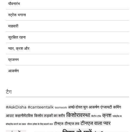
यौवनारंभ
स्ट्रेस भगाना
माहवारी
सुरक्षित रहना
प्यार, क्रश और
प्रजनन
आकर्षण
टैग
#AskDisha
#canteentalk
अच्छे दोस्त चुन
आकर्षण
एंग्जायटी
कमिंग
teamwork
किशोरावस्था
क्रश
आउट
कहानीमेंटविस
किशोर लड़कों का शरीर
कैंटीन टॉक
गर्लफ्रेंड या
टीनएज वाला प्यार
टीनएज
टीनएज लव
बॉयफ्रेंड बनाने का दबाव
जीवन हमेशा के लिए बदलने वाल