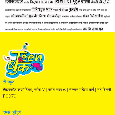
दिशा से पूछें
ट्रांसजेंडर
दोस्ती
डिप्रेशन
तनाव
दबाव
दोस्ती की प्रोब्लेम
डाइवोर
पीरियड्स
प्यार
बुलइंग
प्यार में धोखा
पहली किस का दबाव #एक्सपर्टसेपूछें
मम्मी-पापा अलग हो रहे ह
मम्मी-पापा का
मेरे बॉयफ्रेंड ने मुझे चीट किआ
यौन उत्पीड़न
यौवन
रिलेशनशिप
डाइवोर
यौन शिक्षा
यौनिकता शिक्षक
लड़कियों
को अकेले बाहर जाने की अनुमति क्यों नहीं दी जाती ह
लड़कों और लड़कियों के बीच अलग-अलग व्यवहार किया जाता ह
लड़कों के साथ अलग-अलग
सहमति
ख़राब मूड
व्यवहार क्यों किया जाता ह
लड़कों को हर तरह से मजा क्यों करना चाहिए
सभी दोस्तों की गर्लफ्रेंड या बॉयफ्रेंड
टीनबुक
डेवलपमेंट कंसोर्टियम, नर्मदा 7 | फ्लैट नंबर 6 | नेल्सन मंडेला मार्ग | नई दिल्ली
110070
हमसे जुड़िये