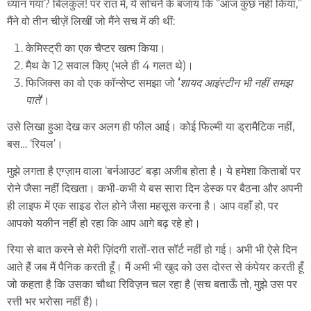
ध्यान गया? बिलकुल! पर रात में, ये सोचने के बजाय कि “आज कुछ नहीं किया,”
मैंने वो तीन चीज़ें लिखीं जो मैंने सच में की थीं:
केमिस्ट्री का एक चैप्टर खत्म किया।
मैथ के 12 सवाल किए (भले ही 4 गलत थे)।
फिजिक्स का वो एक कॉन्सेप्ट समझा जो
‘
शायद आइंस्टीन भी नहीं समझ
पाते
‘
।
उसे लिखा हुआ देख कर अलग ही फील आई। कोई फिल्मी या ड्रामैटिक नहीं,
बस… ‘रियल’।
मुझे लगता है एग्ज़ाम वाला ‘बर्नआउट’ बड़ा अजीब होता है। ये हमेशा किताबों पर
रोने जैसा नहीं दिखता। कभी-कभी ये बस सारा दिन डेस्क पर बैठना और अपनी
ही लाइफ में एक साइड रोल होने जैसा महसूस करना है। आप वहाँ हो, पर
आपको यकीन नहीं हो रहा कि आप आगे बढ़ रहे हो।
रिया से बात करने से मेरी ज़िंदगी रातों-रात सॉर्ट नहीं हो गई। अभी भी ऐसे दिन
आते हैं जब मैं पैनिक करती हूँ। मैं अभी भी खुद को उस दोस्त से कंपेयर करती हूँ
जो कहता है कि उसका चौथा रिविज़न चल रहा है (सच बताऊँ तो, मुझे उस पर
रत्ती भर भरोसा नहीं है)।