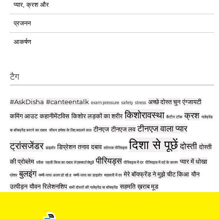
प्यार, क्रश और
प्रजनन
आकर्षण
टैग
#AskDisha
#canteentalk
अच्छे दोस्त चुन
एंग्जायटी
exam pressure
safety
stress
किशोरावस्था
क्रश
कमिंग आउट
कहानीमेंटविस
किशोर लड़कों का शरीर
कैंटीन टॉक
गर्लफ्रेंड
टीनएज वाला प्यार
टीनएज
टीनएज लव
या बॉयफ्रेंड बनाने का दबाव
जीवन हमेशा के लिए बदलने वाल
दिशा से पूछें
ट्रांसजेंडर
दोस्ती
डिप्रेशन
तनाव
दबाव
दोस्ती
डाइवोर
दर्दनाक पीरियड्स
पीरियड्स
की प्रोब्लेम
प्यार में धोखा
परीक
पहली किस का दबाव #एक्सपर्टसेपूछें
पीरियड्स में दर
पीरियड्स में दर्द के कारण
बुलइंग
मेरे बॉयफ्रेंड ने मुझे चीट किआ
यौन
प्रेशर
मम्मी-पापा अलग हो रहे ह
मम्मी-पापा का डाइवोर
माहवारी में दर
उत्पीड़न
यौवन
रिलेशनशिप
सहमति
ख़राब मूड
सभी दोस्तों की गर्लफ्रेंड या बॉयफ्रेंड