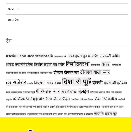
प्रजनन
आकर्षण
टैग
#AskDisha
#canteentalk
अच्छे दोस्त चुन
आकर्षण
एंग्जायटी
कमिंग
teamwork
किशोरावस्था
क्रश
आउट
कहानीमेंटविस
किशोर लड़कों का शरीर
कैंटीन टॉक
गर्लफ्रेंड या
टीनएज वाला प्यार
टीनएज
टीनएज लव
बॉयफ्रेंड बनाने का दबाव
जीवन हमेशा के लिए बदलने वाल
दिशा से पूछें
ट्रांसजेंडर
दोस्ती
डिप्रेशन
तनाव
दबाव
दोस्ती की प्रोब्लेम
डाइवोर
पीरियड्स
प्यार
बुलइंग
प्यार में धोखा
पहली किस का दबाव #एक्सपर्टसेपूछें
मम्मी-पापा अलग हो रहे ह
मम्मी-पापा का
मेरे बॉयफ्रेंड ने मुझे चीट किआ
यौन उत्पीड़न
यौवन
रिलेशनशिप
डाइवोर
यौन शिक्षा
यौनिकता शिक्षक
लड़कियों
को अकेले बाहर जाने की अनुमति क्यों नहीं दी जाती ह
लड़कों और लड़कियों के बीच अलग-अलग व्यवहार किया जाता ह
लड़कों के साथ अलग-अलग
सहमति
ख़राब मूड
व्यवहार क्यों किया जाता ह
लड़कों को हर तरह से मजा क्यों करना चाहिए
सभी दोस्तों की गर्लफ्रेंड या बॉयफ्रेंड