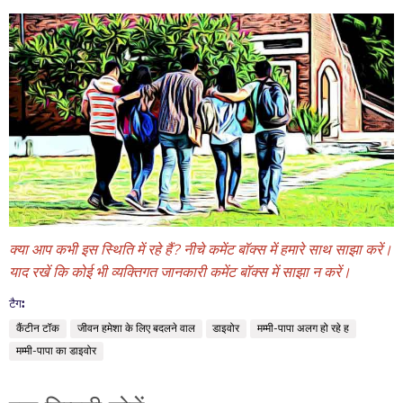
क्या
आप
कभी
इस
स्थिति
में
रहे
हैं
?
नीचे
कमेंट
बॉक्स
में
हमारे
साथ
साझा
करें।
याद
रखें
कि
कोई
भी
व्यक्तिगत
जानकारी
कमेंट
बॉक्स
में
साझा
न
करें।
टैग:
कैंटीन टॉक
जीवन हमेशा के लिए बदलने वाल
डाइवोर
मम्मी-पापा अलग हो रहे ह
मम्मी-पापा का डाइवोर