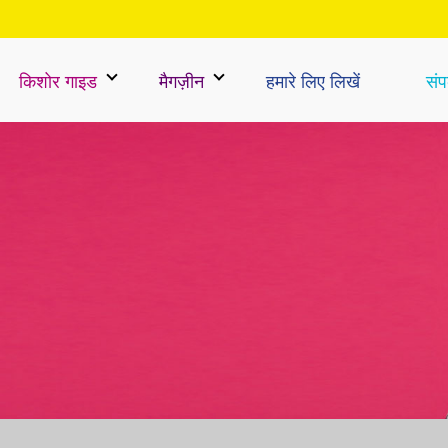
किशोर गाइड
मैगज़ीन
हमारे लिए लिखें
संपर