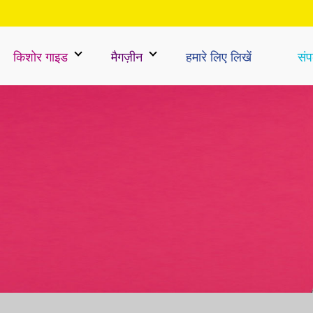
किशोर गाइड
मैगज़ीन
हमारे लिए लिखें
संपर