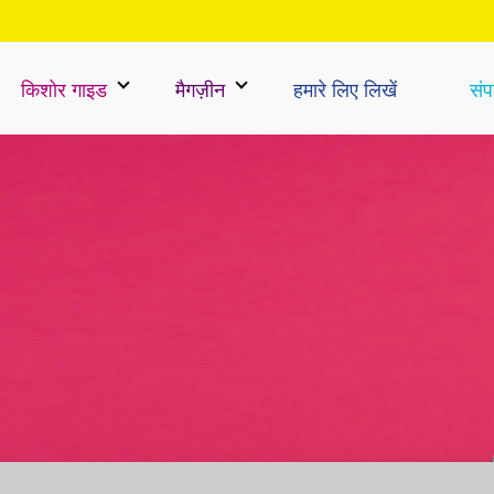
किशोर गाइड
मैगज़ीन
हमारे लिए लिखें
संपर