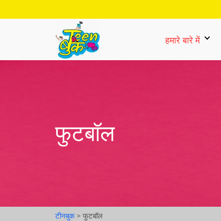
हमारे बारे में
फुटबॉल
टीनबुक
>
फुटबॉल