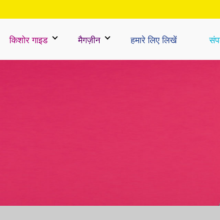
किशोर गाइड
मैगज़ीन
हमारे लिए लिखें
संपर