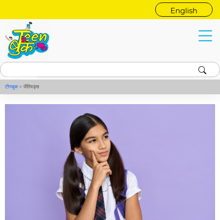
English
पीरियड्स
टीनबुक
>
पीरियड्स